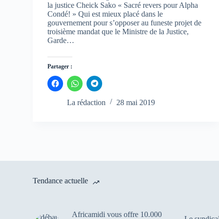
la justice Cheick Sako « Sacré revers pour Alpha
Condé! » Qui est mieux placé dans le
gouvernement pour s’opposer au funeste projet de
troisième mandat que le Ministre de la Justice,
Garde…
Partager :
C
C
C
l
l
l
i
i
i
q
q
q
La rédaction
28 mai 2019
u
u
u
e
e
e
z
z
z
p
p
p
o
o
o
u
u
u
r
r
r
p
p
p
a
a
a
r
r
r
t
t
t
a
a
a
Tendance actuelle
g
g
g
e
e
e
r
r
r
s
s
s
u
u
u
Africamidi vous offre 10.000
r
r
r
Le syndica