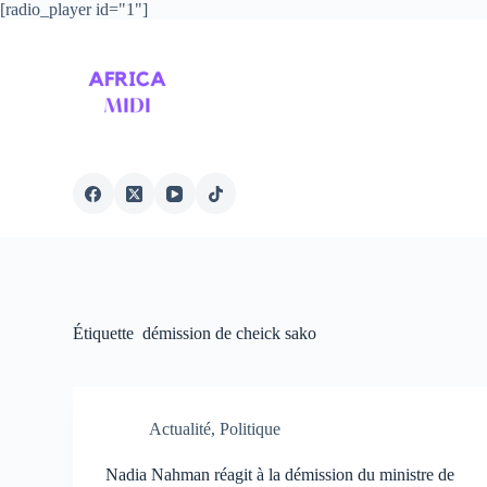
[radio_player id="1"]
P
a
s
s
e
r
a
u
c
o
n
t
e
n
u
Étiquette
démission de cheick sako
Actualité
,
Politique
Nadia Nahman réagit à la démission du ministre de