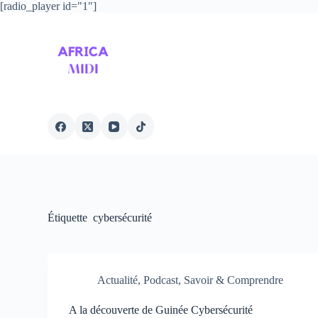
[radio_player id="1"]
P
a
s
s
e
r
a
u
c
o
n
t
e
n
u
Étiquette
cybersécurité
Actualité
,
Podcast
,
Savoir & Comprendre
A la découverte de Guinée Cybersécurité