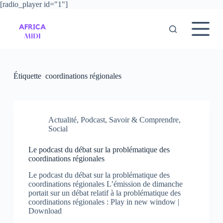
[radio_player id="1"]
P
a
s
s
e
r
a
u
Étiquette
coordinations régionales
c
o
n
t
e
Actualité
,
Podcast
,
Savoir & Comprendre
,
n
Social
u
Le podcast du débat sur la problématique des
coordinations régionales
Le podcast du débat sur la problématique des
coordinations régionales L’émission de dimanche
portait sur un débat relatif à la problématique des
coordinations régionales : Play in new window |
Download