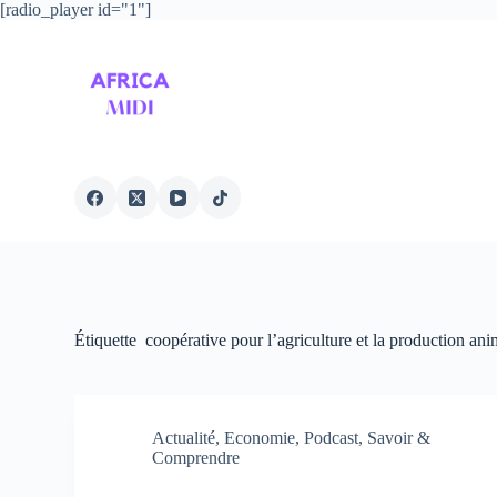
[radio_player id="1"]
P
a
s
s
e
r
a
u
c
o
n
t
e
n
u
Étiquette
coopérative pour l’agriculture et la production ani
Actualité
,
Economie
,
Podcast
,
Savoir &
Comprendre