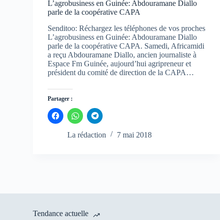
L’agrobusiness en Guinée: Abdouramane Diallo
parle de la coopérative CAPA
Senditoo: Réchargez les téléphones de vos proches
L’agrobusiness en Guinée: Abdouramane Diallo
parle de la coopérative CAPA. Samedi, Africamidi
a reçu Abdouramane Diallo, ancien journaliste à
Espace Fm Guinée, aujourd’hui agripreneur et
président du comité de direction de la CAPA…
Partager :
C
C
C
l
l
l
i
i
i
q
q
q
La rédaction
7 mai 2018
u
u
u
e
e
e
z
z
z
p
p
p
o
o
o
u
u
u
r
r
r
p
p
p
a
a
a
r
r
r
t
t
t
a
a
a
Tendance actuelle
g
g
g