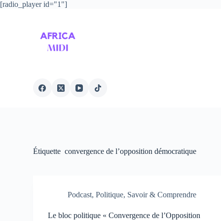
[radio_player id="1"]
P
a
s
s
e
r
a
u
c
o
n
t
e
n
u
Étiquette
convergence de l’opposition démocratique
Podcast
,
Politique
,
Savoir & Comprendre
Le bloc politique « Convergence de l’Opposition