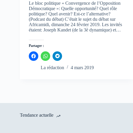
Le bloc politique « Convergence de l’Opposition
Démocratique »: Quelle opportunité? Quel rôle
politique? Quel avenir? Est-ce l’alternative?
(Podcast du débat) C’était le sujet du débat sur
Africamidi, dimanche 24 février 2019. Les invités
étaient: Joseph Kandet (de la 3è dynamique) et…
Partager :
C
C
C
l
l
l
i
i
i
q
q
q
La rédaction
4 mars 2019
u
u
u
e
e
e
z
z
z
p
p
p
o
o
o
u
u
u
r
r
r
p
p
p
a
a
a
r
r
r
t
t
t
a
a
a
Tendance actuelle
g
g
g
e
e
e
r
r
r
s
s
s
u
u
u