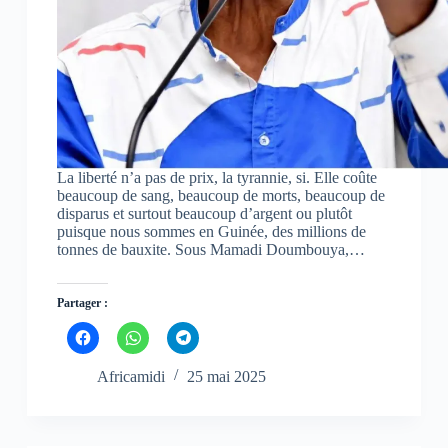
d
d
d
a
a
a
n
n
n
s
s
s
u
u
u
n
n
n
e
e
e
n
n
n
o
o
o
u
u
u
v
v
v
e
e
e
l
l
l
l
l
l
La liberté n’a pas de prix, la tyrannie, si. Elle coûte
e
e
e
beaucoup de sang, beaucoup de morts, beaucoup de
f
f
f
disparus et surtout beaucoup d’argent ou plutôt
e
e
e
n
n
n
puisque nous sommes en Guinée, des millions de
ê
ê
ê
tonnes de bauxite. Sous Mamadi Doumbouya,…
t
t
t
r
r
r
e
e
e
)
)
)
Partager :
C
C
C
l
l
l
i
i
i
q
q
q
Africamidi
25 mai 2025
u
u
u
e
e
e
z
z
z
p
p
p
o
o
o