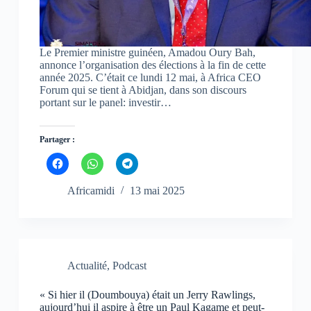
o
o
o
u
u
u
v
v
v
e
e
e
l
l
l
l
l
l
Le Premier ministre guinéen, Amadou Oury Bah,
e
e
e
annonce l’organisation des élections à la fin de cette
f
f
f
année 2025. C’était ce lundi 12 mai, à Africa CEO
e
e
e
n
n
n
Forum qui se tient à Abidjan, dans son discours
ê
ê
ê
portant sur le panel: investir…
t
t
t
r
r
r
e
e
e
)
)
)
Partager :
C
C
C
l
l
l
i
i
i
q
q
q
Africamidi
13 mai 2025
u
u
u
e
e
e
z
z
z
p
p
p
o
o
o
u
u
u
r
r
r
p
p
p
Actualité
,
Podcast
a
a
a
r
r
r
t
t
t
« Si hier il (Doumbouya) était un Jerry Rawlings,
a
a
a
g
g
g
aujourd’hui il aspire à être un Paul Kagame et peut-