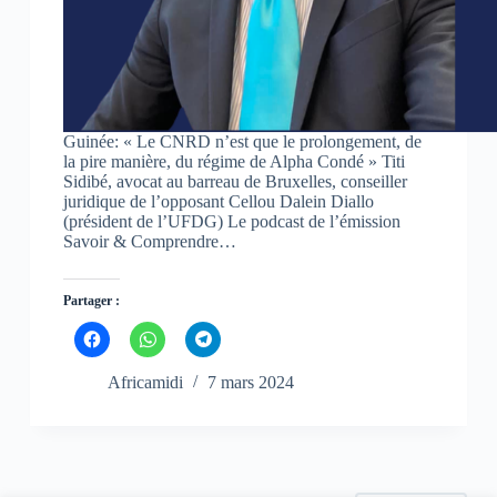
o
o
o
u
u
u
v
v
v
e
e
e
l
l
l
l
l
l
e
e
e
f
f
f
e
e
e
n
n
n
Guinée: « Le CNRD n’est que le prolongement, de
ê
ê
ê
la pire manière, du régime de Alpha Condé » Titi
t
t
t
Sidibé, avocat au barreau de Bruxelles, conseiller
r
r
r
e
e
e
juridique de l’opposant Cellou Dalein Diallo
)
)
)
(président de l’UFDG) Le podcast de l’émission
Savoir & Comprendre…
Partager :
C
C
C
l
l
l
i
i
i
q
q
q
Africamidi
7 mars 2024
u
u
u
e
e
e
z
z
z
p
p
p
o
o
o
u
u
u
r
r
r
p
p
p