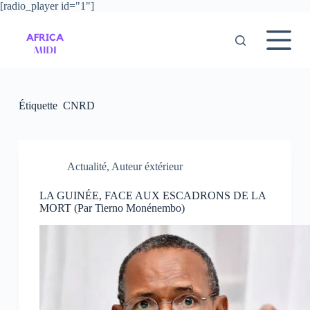
[radio_player id="1"]
P
a
s
s
e
r
a
u
Étiquette
CNRD
c
o
n
t
e
Actualité
,
Auteur éxtérieur
n
u
LA GUINÉE, FACE AUX ESCADRONS DE LA
MORT (Par Tierno Monénembo)