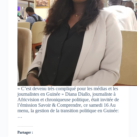
(
(
(
o
o
o
u
u
u
v
v
v
r
r
r
e
e
e
d
d
d
a
a
a
n
n
n
s
s
s
u
u
u
n
n
n
e
e
e
n
n
n
o
o
o
u
u
u
v
v
v
e
e
e
l
l
l
l
l
l
e
e
e
f
f
f
« C’est devenu très compliqué pour les médias et les
e
e
e
n
n
n
journalistes en Guinée » Diana Diallo, journaliste à
ê
ê
ê
Africvision et chroniqueuse politique, était invitée de
t
t
t
l’émission Savoir & Comprendre, ce samedi 16 Au
r
r
r
e
e
e
menu, la gestion de la transition politique en Guinée:
)
)
)
…
Partager :