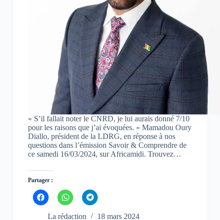
r
r
r
e
e
e
d
d
d
a
a
a
n
n
n
s
s
s
u
u
u
n
n
n
e
e
e
n
n
n
o
o
o
u
u
u
v
v
v
e
e
e
l
l
l
l
l
l
e
e
e
f
f
f
« S’il fallait noter le CNRD, je lui aurais donné 7/10
e
e
e
n
n
n
pour les raisons que j’ai évoquées. » Mamadou Oury
ê
ê
ê
Diallo, président de la LDRG, en réponse à nos
t
t
t
questions dans l’émission Savoir & Comprendre de
r
r
r
e
e
e
ce samedi 16/03/2024, sur Africamidi. Trouvez…
)
)
)
Partager :
C
C
C
l
l
l
i
i
i
q
q
q
La rédaction
18 mars 2024