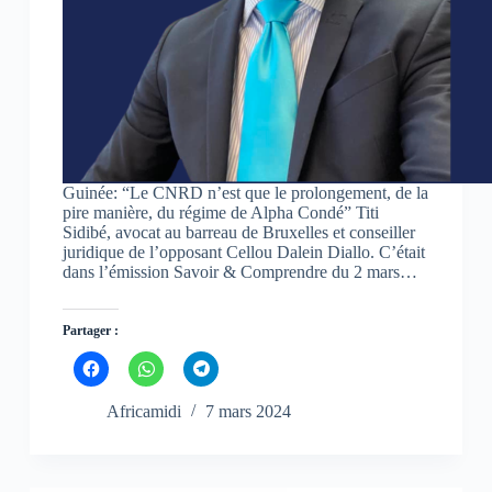
s
s
s
u
u
u
n
n
n
e
e
e
n
n
n
o
o
o
u
u
u
v
v
v
e
e
e
l
l
l
l
l
l
e
e
e
f
f
f
Guinée: “Le CNRD n’est que le prolongement, de la
e
e
e
n
n
n
pire manière, du régime de Alpha Condé” Titi
ê
ê
ê
Sidibé, avocat au barreau de Bruxelles et conseiller
t
t
t
juridique de l’opposant Cellou Dalein Diallo. C’était
r
r
r
e
e
e
dans l’émission Savoir & Comprendre du 2 mars…
)
)
)
Partager :
C
C
C
l
l
l
i
i
i
q
q
q
Africamidi
7 mars 2024
u
u
u
e
e
e
z
z
z
p
p
p
o
o
o