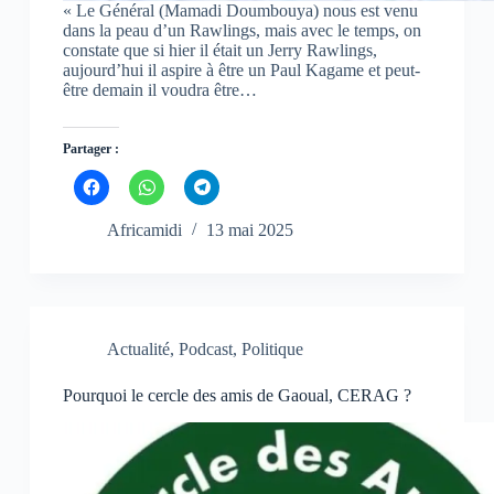
f
f
f
« Le Général (Mamadi Doumbouya) nous est venu
e
e
e
n
n
n
dans la peau d’un Rawlings, mais avec le temps, on
ê
ê
ê
constate que si hier il était un Jerry Rawlings,
t
t
t
aujourd’hui il aspire à être un Paul Kagame et peut-
r
r
r
e
e
e
être demain il voudra être…
)
)
)
Partager :
C
C
C
l
l
l
i
i
i
q
q
q
Africamidi
13 mai 2025
u
u
u
e
e
e
z
z
z
p
p
p
o
o
o
u
u
u
r
r
r
p
p
p
Actualité
,
Podcast
,
Politique
a
a
a
r
r
r
t
t
t
Pourquoi le cercle des amis de Gaoual, CERAG ?
a
a
a
g
g
g
e
e
e
r
r
r
s
s
s
u
u
u
r
r
r