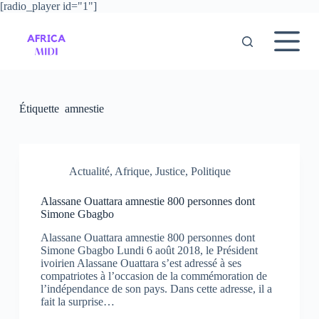
[radio_player id="1"]
P
a
s
s
e
r
a
u
Étiquette
amnestie
c
o
n
t
e
Actualité
,
Afrique
,
Justice
,
Politique
n
u
Alassane Ouattara amnestie 800 personnes dont
Simone Gbagbo
Alassane Ouattara amnestie 800 personnes dont
Simone Gbagbo Lundi 6 août 2018, le Président
ivoirien Alassane Ouattara s’est adressé à ses
compatriotes à l’occasion de la commémoration de
l’indépendance de son pays. Dans cette adresse, il a
fait la surprise…