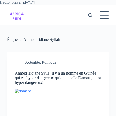
[radio_player id="1"]
P
a
s
s
e
r
a
u
Étiquette
Ahmed Tidiane Syllah
c
o
n
t
e
Actualité
,
Politique
n
u
Ahmed Tidjane Sylla: Il y a un homme en Guinée
qui est hyper dangereux qu’on appelle Damaro, il est
hyper dangereux!