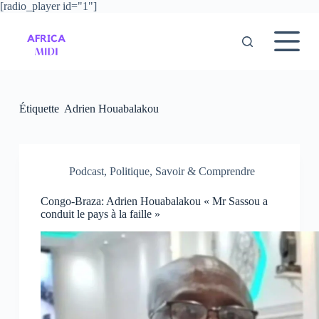
[radio_player id="1"]
P
a
s
s
e
r
a
u
Étiquette
Adrien Houabalakou
c
o
n
t
e
Podcast
,
Politique
,
Savoir & Comprendre
n
u
Congo-Braza: Adrien Houabalakou « Mr Sassou a
conduit le pays à la faille »