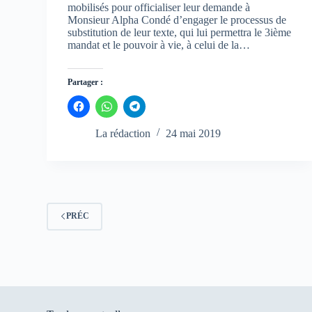
mobilisés pour officialiser leur demande à
Monsieur Alpha Condé d’engager le processus de
substitution de leur texte, qui lui permettra le 3ième
mandat et le pouvoir à vie, à celui de la…
Partager :
C
C
C
l
l
l
i
i
i
q
q
q
La rédaction
24 mai 2019
u
u
u
e
e
e
z
z
z
p
p
p
o
o
o
u
u
u
r
r
r
p
p
p
a
a
a
PRÉC
r
r
r
t
t
t
a
a
a
g
g
g
e
e
e
r
r
r
s
s
s
u
u
u
r
r
r
F
W
T