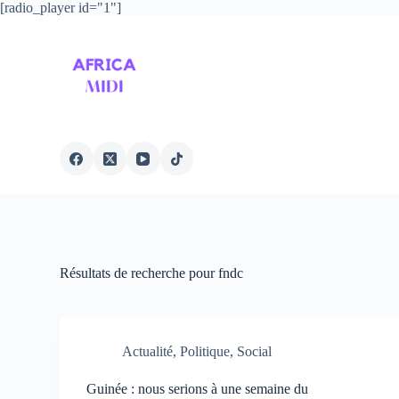
[radio_player id="1"]
P
a
s
s
e
r
a
u
c
o
n
t
e
n
u
Résultats de recherche pour fndc
Actualité
,
Politique
,
Social
Guinée : nous serions à une semaine du