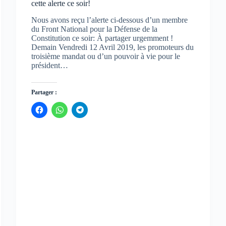
cette alerte ce soir!
Nous avons reçu l’alerte ci-dessous d’un membre
du Front National pour la Défense de la
Constitution ce soir: À partager urgemment !
Demain Vendredi 12 Avril 2019, les promoteurs du
troisième mandat ou d’un pouvoir à vie pour le
président…
Partager :
C
C
C
l
l
l
i
i
i
q
q
q
u
u
u
e
e
e
z
z
z
p
p
p
o
o
o
u
u
u
r
r
r
p
p
p
a
a
a
r
r
r
t
t
t
a
a
a
g
g
g
e
e
e