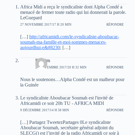
e
e
e
l
l
l
Africa Midi a reçu le syndicaliste dont Alpha Condé a
l
l
l
e
e
e
menacé de fermer toute radio qui lui donnerait la parole.
f
f
f
LeGuepard
e
e
e
n
n
n
27 NOVEMBRE 2017/17 H 20 MIN
RÉPONDRE
ê
ê
ê
t
t
t
r
r
r
[…]
http://africamidi.com/le-syndicaliste-aboubacar-
e
e
e
soumah-ma-famille-et-moi-sommes-menaces-
)
)
)
aujourdhui-e&#8230
; […]
Ibrahim
28 NOVEMBRE 2017/20 H 32 MIN
RÉPONDRE
Nous le soutenons…Alpha Condé est un malheur pour
la Guinée
Le syndicaliste Aboubacar Soumah est l'invité de
Africamidi ce soir 20h TU - AFRICA MIDI
9 DÉCEMBRE 2017/14 H 58 MIN
RÉPONDRE
[…] Partagez TweetezPartages 0Le syndicaliste
Aboubacar Soumah, secrétaire général adjoint du
SLECG() est l’invité de la radio Africamidi ce soir à