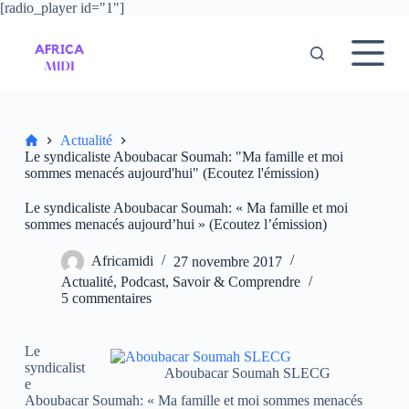
[radio_player id="1"]
P
a
s
s
e
r
a
u
Accueil
Actualité
c
Le syndicaliste Aboubacar Soumah: "Ma famille et moi
o
sommes menacés aujourd'hui" (Ecoutez l'émission)
n
t
Le syndicaliste Aboubacar Soumah: « Ma famille et moi
e
sommes menacés aujourd’hui » (Ecoutez l’émission)
n
u
Africamidi
27 novembre 2017
Actualité
,
Podcast
,
Savoir & Comprendre
5 commentaires
Le
syndicalist
Aboubacar Soumah SLECG
e
Aboubacar Soumah: « Ma famille et moi sommes menacés