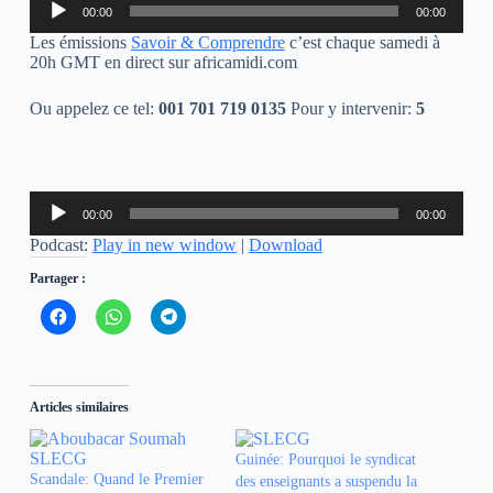
00:00
00:00
audio
Les émissions
Savoir & Comprendre
c’est chaque samedi à
20h GMT en direct sur africamidi.com
Ou appelez ce tel:
001 701 719 0135
Pour y intervenir:
5
Lecteur
00:00
00:00
audio
Podcast:
Play in new window
|
Download
Partager :
C
C
C
l
l
l
i
i
i
q
q
q
u
u
u
e
e
e
z
z
z
Articles similaires
p
p
p
o
o
o
u
u
u
r
r
r
Guinée: Pourquoi le syndicat
p
p
p
Scandale: Quand le Premier
des enseignants a suspendu la
a
a
a